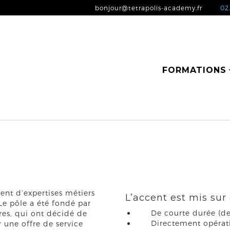
bonjour@tetrapolis-academy.fr
02.
FORMATIONS
nt d’expertises métiers
L’accent est mis sur
 Le pôle a été fondé par
De courte durée (de 
res, qui ont décidé de
Directement opérati
r une offre de service