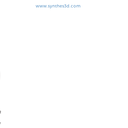
www.synthes3d.com
R
r