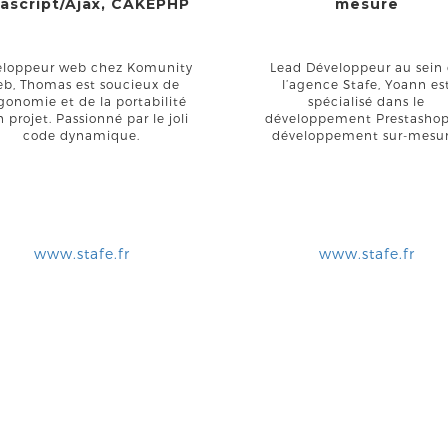
vascript/Ajax, CAKEPHP
mesure
eloppeur web chez Komunity
Lead Développeur au sein
b, Thomas est soucieux de
l’agence Stafe, Yoann es
rgonomie et de la portabilité
spécialisé dans le
 projet. Passionné par le joli
développement Prestashop
code dynamique.
développement sur-mesur
www.stafe.fr
www.stafe.fr