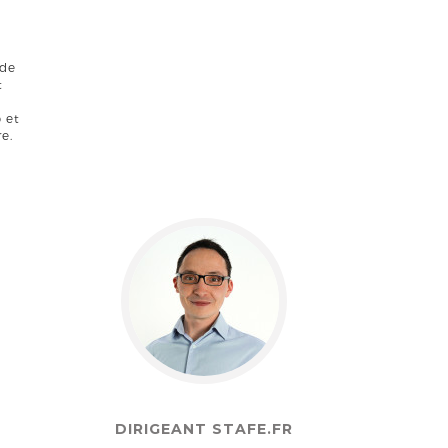
 de
t
 et
e.
DIRIGEANT STAFE.FR