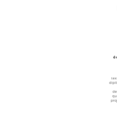
é
tex
dipl
de
qu
pro