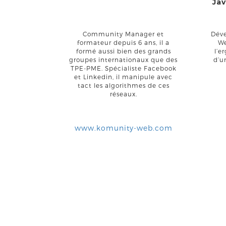
Ja
Community Manager et
Dév
formateur depuis 6 ans, il a
We
formé aussi bien des grands
l’e
groupes internationaux que des
d’un
TPE-PME. Spécialiste Facebook
et Linkedin, il manipule avec
tact les algorithmes de ces
réseaux.
www.komunity-web.com